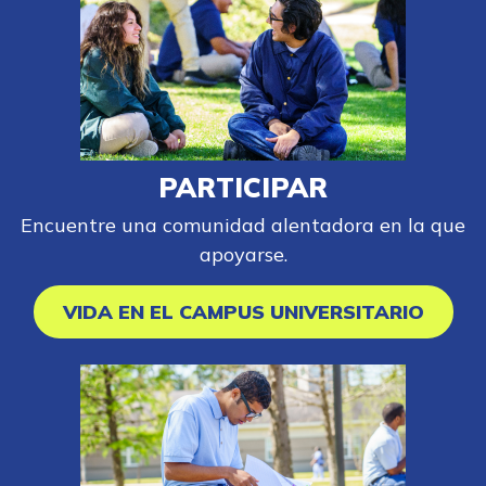
FAQs
English
PARTICIPAR
CONECTARSE
Encuentre una comunidad alentadora en la que
apoyarse.
COMIENZA YA
VIDA EN EL CAMPUS UNIVERSITARIO