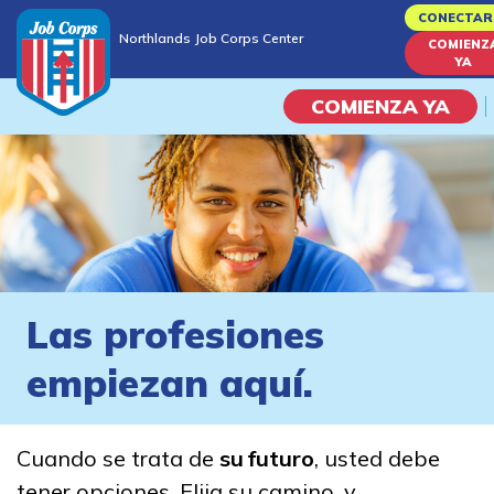
Skip
CONECTAR
Northlands Job Corps Center
to
COMIENZ
Northlands Job Corps Center
YA
main
content
COMIENZA YA
Programas
Vida En El Campus Universita
Habilidades académicas
Las profesiones
Viaje de la carrera
empiezan aquí.
Estudiar
Cuando se trata de
su futuro
, usted debe
Programas de Entrenamient
tener opciones. Elija su camino, y