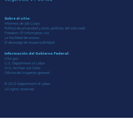
Sobre el sitio:
Informes de Job Corps
Política de privacidad y otras políticas del sitio web
Freedom Of Information Act
La facilidad de acceso
El descargo de responsabilidad
Información del Gobierno Federal:
USA.gov
U.S. Department of Labor
DOL No Fear Act Data
Oficina del inspector general
© 2023 Department of Labor.
All rights reserved.