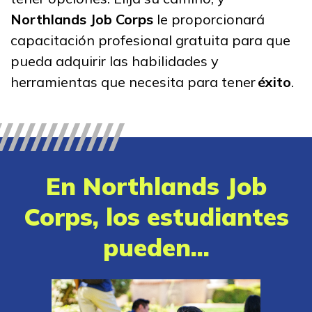
Administración de oficina
Northlands Job Corps
le proporcionará
capacitación profesional gratuita para que
Artes culinarias
pueda adquirir las habilidades y
Asistente médico clínico
herramientas que necesita para tener
éxito
.
Mantenimiento: Reparación
ligera
Ver más ...
En Northlands Job
Aprender más
Corps, los estudiantes
pueden...
Estudiantes
Padres/Influenciadores
Empleadores